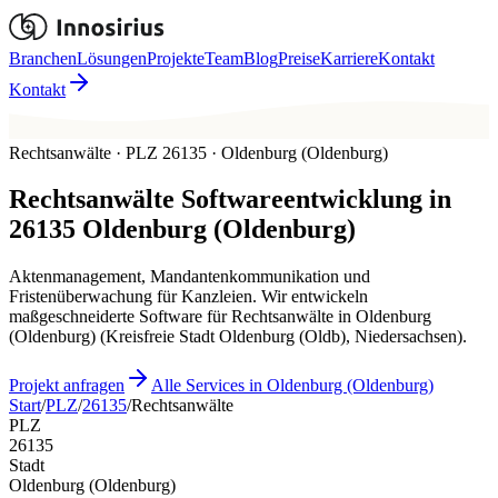
Branchen
Lösungen
Projekte
Team
Blog
Preise
Karriere
Kontakt
Kontakt
Rechtsanwälte · PLZ 26135 · Oldenburg (Oldenburg)
Rechtsanwälte
Softwareentwicklung in
26135
Oldenburg (Oldenburg)
Aktenmanagement, Mandantenkommunikation und
Fristenüberwachung für Kanzleien. Wir entwickeln
maßgeschneiderte Software für Rechtsanwälte in Oldenburg
(Oldenburg) (Kreisfreie Stadt Oldenburg (Oldb), Niedersachsen).
Projekt anfragen
Alle Services in Oldenburg (Oldenburg)
Start
/
PLZ
/
26135
/
Rechtsanwälte
PLZ
26135
Stadt
Oldenburg (Oldenburg)