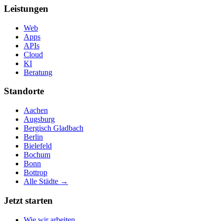
Leistungen
Web
Apps
APIs
Cloud
KI
Beratung
Standorte
Aachen
Augsburg
Bergisch Gladbach
Berlin
Bielefeld
Bochum
Bonn
Bottrop
Alle Städte →
Jetzt starten
Wie wir arbeiten