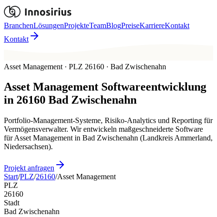
Branchen
Lösungen
Projekte
Team
Blog
Preise
Karriere
Kontakt
Kontakt
Asset Management · PLZ 26160 · Bad Zwischenahn
Asset Management
Softwareentwicklung
in
26160
Bad Zwischenahn
Portfolio-Management-Systeme, Risiko-Analytics und Reporting für
Vermögensverwalter. Wir entwickeln maßgeschneiderte Software
für Asset Management in Bad Zwischenahn (Landkreis Ammerland,
Niedersachsen).
Projekt anfragen
Start
/
PLZ
/
26160
/
Asset Management
PLZ
26160
Stadt
Bad Zwischenahn