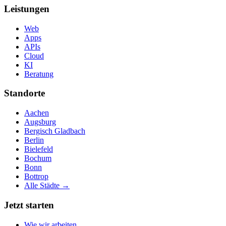
Leistungen
Web
Apps
APIs
Cloud
KI
Beratung
Standorte
Aachen
Augsburg
Bergisch Gladbach
Berlin
Bielefeld
Bochum
Bonn
Bottrop
Alle Städte →
Jetzt starten
Wie wir arbeiten