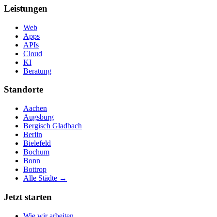
Leistungen
Web
Apps
APIs
Cloud
KI
Beratung
Standorte
Aachen
Augsburg
Bergisch Gladbach
Berlin
Bielefeld
Bochum
Bonn
Bottrop
Alle Städte →
Jetzt starten
Wie wir arbeiten