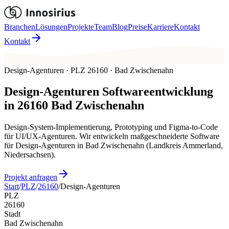
Branchen
Lösungen
Projekte
Team
Blog
Preise
Karriere
Kontakt
Kontakt
Design-Agenturen · PLZ 26160 · Bad Zwischenahn
Design-Agenturen
Softwareentwicklung
in
26160
Bad Zwischenahn
Design-System-Implementierung, Prototyping und Figma-to-Code
für UI/UX-Agenturen. Wir entwickeln maßgeschneiderte Software
für Design-Agenturen in Bad Zwischenahn (Landkreis Ammerland,
Niedersachsen).
Projekt anfragen
Start
/
PLZ
/
26160
/
Design-Agenturen
PLZ
26160
Stadt
Bad Zwischenahn