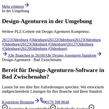
Mehr erfahren
In der Umgebung
Design-Agenturen in der Umgebung
Weitere PLZ-Gebiete mit Design-Agenturen Kompetenz.
26121
Oldenburg (Oldenburg)
26122
Oldenburg
26123
Oldenburg
(Oldenburg)
26125
Oldenburg (Oldenburg)
26127
Oldenburg
(Oldenburg)
26129
Oldenburg (Oldenburg)
Alle Branchen in
26160
Alle
Design-Agenturen
Standorte
Design-Agenturen · Bad Zwischenahn
Bereit für Design-Agenturen-Software in
Bad Zwischenahn?
Lassen Sie uns über Ihre Anforderungen sprechen. Wir entwickeln
maßgeschneiderte Lösungen für Ihre Branche und Ihren Standort.
Kostenlose Beratung
0170 598 8648
Kostenlos & unverbindlich
Individuelle Analyse