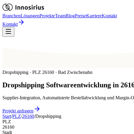
Branchen
Lösungen
Projekte
Team
Blog
Preise
Karriere
Kontakt
Kontakt
Dropshipping · PLZ 26160 · Bad Zwischenahn
Dropshipping
Softwareentwicklung in
261
Supplier-Integration, Automatisierte Bestellabwicklung und Margin
Projekt anfragen
Start
/
PLZ
/
26160
/
Dropshipping
PLZ
26160
Stadt