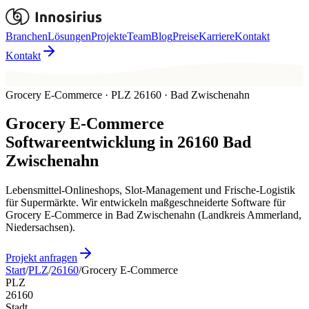
Branchen
Lösungen
Projekte
Team
Blog
Preise
Karriere
Kontakt
Kontakt
Grocery E-Commerce · PLZ 26160 · Bad Zwischenahn
Grocery E-Commerce
Softwareentwicklung in
26160
Bad
Zwischenahn
Lebensmittel-Onlineshops, Slot-Management und Frische-Logistik
für Supermärkte. Wir entwickeln maßgeschneiderte Software für
Grocery E-Commerce in Bad Zwischenahn (Landkreis Ammerland,
Niedersachsen).
Projekt anfragen
Start
/
PLZ
/
26160
/
Grocery E-Commerce
PLZ
26160
Stadt