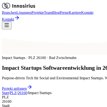
Branchen
Lösungen
Projekte
Team
Blog
Preise
Karriere
Kontakt
Kontakt
Impact Startups · PLZ 26160 · Bad Zwischenahn
Impact Startups
Softwareentwicklung in
2
Purpose-driven Tech für Social und Environmental Impact Startups.
Projekt anfragen
Start
/
PLZ
/
26160
/
Impact Startups
PLZ
26160
Stadt