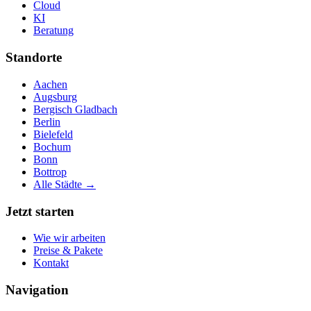
Cloud
KI
Beratung
Standorte
Aachen
Augsburg
Bergisch Gladbach
Berlin
Bielefeld
Bochum
Bonn
Bottrop
Alle Städte →
Jetzt starten
Wie wir arbeiten
Preise & Pakete
Kontakt
Navigation