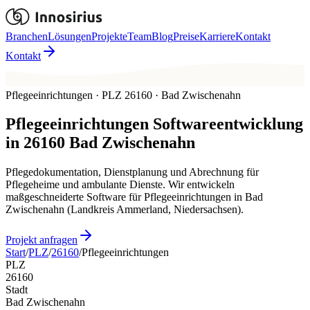
Branchen
Lösungen
Projekte
Team
Blog
Preise
Karriere
Kontakt
Kontakt
Pflegeeinrichtungen · PLZ 26160 · Bad Zwischenahn
Pflegeeinrichtungen
Softwareentwicklung
in
26160
Bad Zwischenahn
Pflegedokumentation, Dienstplanung und Abrechnung für
Pflegeheime und ambulante Dienste. Wir entwickeln
maßgeschneiderte Software für Pflegeeinrichtungen in Bad
Zwischenahn (Landkreis Ammerland, Niedersachsen).
Projekt anfragen
Start
/
PLZ
/
26160
/
Pflegeeinrichtungen
PLZ
26160
Stadt
Bad Zwischenahn