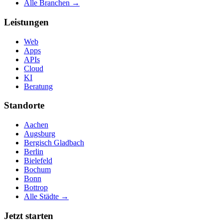
Alle Branchen →
Leistungen
Web
Apps
APIs
Cloud
KI
Beratung
Standorte
Aachen
Augsburg
Bergisch Gladbach
Berlin
Bielefeld
Bochum
Bonn
Bottrop
Alle Städte →
Jetzt starten