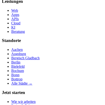
Leistungen
Web
Apps
APIs
Cloud
KI
Beratung
Standorte
Aachen
Augsburg
Bergisch Gladbach
Berlin
Bielefeld
Bochum
Bonn
Bottrop
Alle Städte →
Jetzt starten
Wie wir arbeiten