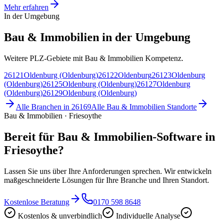
Mehr erfahren
In der Umgebung
Bau & Immobilien in der Umgebung
Weitere PLZ-Gebiete mit Bau & Immobilien Kompetenz.
26121
Oldenburg (Oldenburg)
26122
Oldenburg
26123
Oldenburg
(Oldenburg)
26125
Oldenburg (Oldenburg)
26127
Oldenburg
(Oldenburg)
26129
Oldenburg (Oldenburg)
Alle Branchen in
26169
Alle
Bau & Immobilien
Standorte
Bau & Immobilien · Friesoythe
Bereit für Bau & Immobilien-Software in
Friesoythe?
Lassen Sie uns über Ihre Anforderungen sprechen. Wir entwickeln
maßgeschneiderte Lösungen für Ihre Branche und Ihren Standort.
Kostenlose Beratung
0170 598 8648
Kostenlos & unverbindlich
Individuelle Analyse