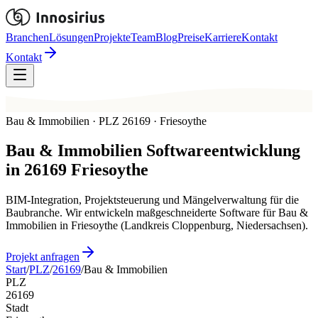
Branchen
Lösungen
Projekte
Team
Blog
Preise
Karriere
Kontakt
Kontakt
Bau & Immobilien · PLZ 26169 · Friesoythe
Bau & Immobilien
Softwareentwicklung
in
26169
Friesoythe
BIM-Integration, Projektsteuerung und Mängelverwaltung für die
Baubranche. Wir entwickeln maßgeschneiderte Software für Bau &
Immobilien in Friesoythe (Landkreis Cloppenburg, Niedersachsen).
Projekt anfragen
Start
/
PLZ
/
26169
/
Bau & Immobilien
PLZ
26169
Stadt