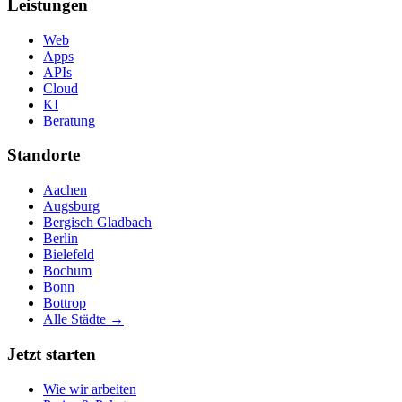
Leistungen
Web
Apps
APIs
Cloud
KI
Beratung
Standorte
Aachen
Augsburg
Bergisch Gladbach
Berlin
Bielefeld
Bochum
Bonn
Bottrop
Alle Städte →
Jetzt starten
Wie wir arbeiten