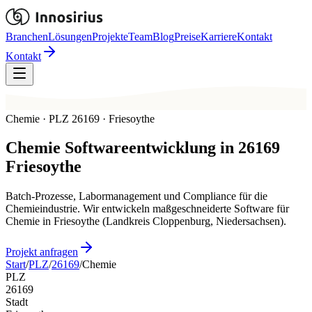
Branchen
Lösungen
Projekte
Team
Blog
Preise
Karriere
Kontakt
Kontakt
Chemie · PLZ 26169 · Friesoythe
Chemie
Softwareentwicklung in
26169
Friesoythe
Batch-Prozesse, Labormanagement und Compliance für die
Chemieindustrie. Wir entwickeln maßgeschneiderte Software für
Chemie in Friesoythe (Landkreis Cloppenburg, Niedersachsen).
Projekt anfragen
Start
/
PLZ
/
26169
/
Chemie
PLZ
26169
Stadt