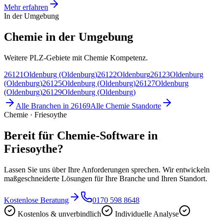
Mehr erfahren
In der Umgebung
Chemie in der Umgebung
Weitere PLZ-Gebiete mit Chemie Kompetenz.
26121
Oldenburg (Oldenburg)
26122
Oldenburg
26123
Oldenburg
(Oldenburg)
26125
Oldenburg (Oldenburg)
26127
Oldenburg
(Oldenburg)
26129
Oldenburg (Oldenburg)
Alle Branchen in
26169
Alle
Chemie
Standorte
Chemie · Friesoythe
Bereit für Chemie-Software in
Friesoythe?
Lassen Sie uns über Ihre Anforderungen sprechen. Wir entwickeln
maßgeschneiderte Lösungen für Ihre Branche und Ihren Standort.
Kostenlose Beratung
0170 598 8648
Kostenlos & unverbindlich
Individuelle Analyse