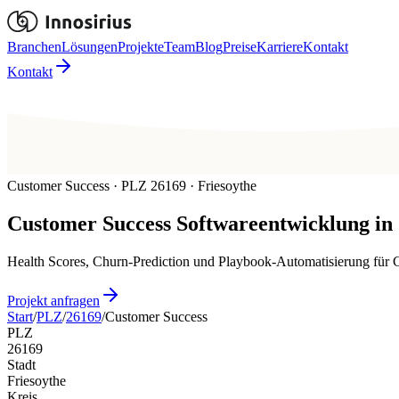
Branchen
Lösungen
Projekte
Team
Blog
Preise
Karriere
Kontakt
Kontakt
Customer Success · PLZ 26169 · Friesoythe
Customer Success
Softwareentwicklung in
Health Scores, Churn-Prediction und Playbook-Automatisierung für 
Projekt anfragen
Start
/
PLZ
/
26169
/
Customer Success
PLZ
26169
Stadt
Friesoythe
Kreis