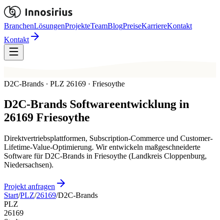
Branchen
Lösungen
Projekte
Team
Blog
Preise
Karriere
Kontakt
Kontakt
D2C-Brands · PLZ 26169 · Friesoythe
D2C-Brands
Softwareentwicklung in
26169
Friesoythe
Direktvertriebsplattformen, Subscription-Commerce und Customer-
Lifetime-Value-Optimierung. Wir entwickeln maßgeschneiderte
Software für D2C-Brands in Friesoythe (Landkreis Cloppenburg,
Niedersachsen).
Projekt anfragen
Start
/
PLZ
/
26169
/
D2C-Brands
PLZ
26169