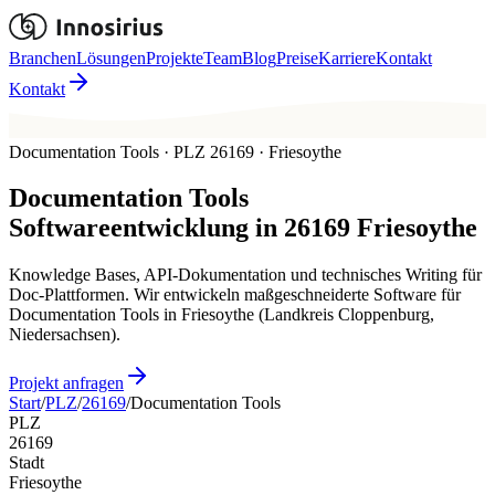
Branchen
Lösungen
Projekte
Team
Blog
Preise
Karriere
Kontakt
Kontakt
Documentation Tools · PLZ 26169 · Friesoythe
Documentation Tools
Softwareentwicklung in
26169
Friesoythe
Knowledge Bases, API-Dokumentation und technisches Writing für
Doc-Plattformen. Wir entwickeln maßgeschneiderte Software für
Documentation Tools in Friesoythe (Landkreis Cloppenburg,
Niedersachsen).
Projekt anfragen
Start
/
PLZ
/
26169
/
Documentation Tools
PLZ
26169
Stadt
Friesoythe