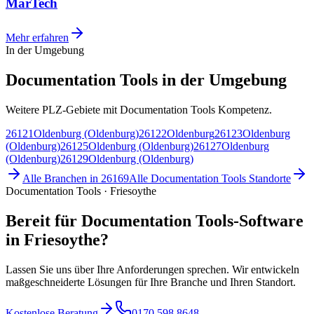
MarTech
Mehr erfahren
In der Umgebung
Documentation Tools in der Umgebung
Weitere PLZ-Gebiete mit Documentation Tools Kompetenz.
26121
Oldenburg (Oldenburg)
26122
Oldenburg
26123
Oldenburg
(Oldenburg)
26125
Oldenburg (Oldenburg)
26127
Oldenburg
(Oldenburg)
26129
Oldenburg (Oldenburg)
Alle Branchen in
26169
Alle
Documentation Tools
Standorte
Documentation Tools · Friesoythe
Bereit für Documentation Tools-Software
in Friesoythe?
Lassen Sie uns über Ihre Anforderungen sprechen. Wir entwickeln
maßgeschneiderte Lösungen für Ihre Branche und Ihren Standort.
Kostenlose Beratung
0170 598 8648