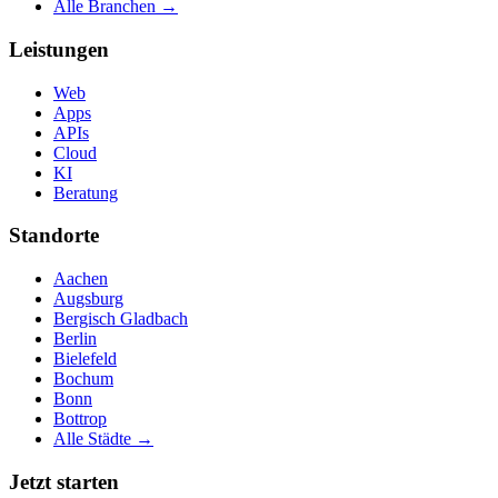
Alle Branchen →
Leistungen
Web
Apps
APIs
Cloud
KI
Beratung
Standorte
Aachen
Augsburg
Bergisch Gladbach
Berlin
Bielefeld
Bochum
Bonn
Bottrop
Alle Städte →
Jetzt starten