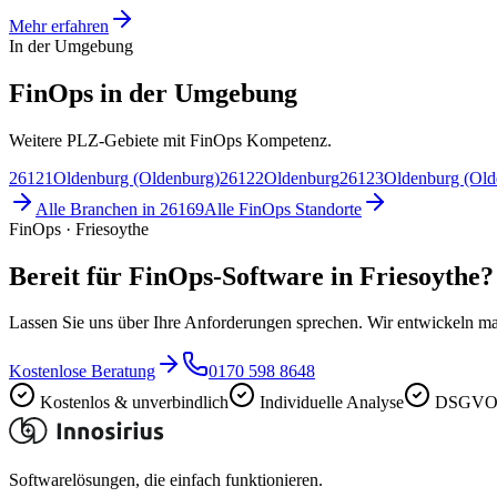
Mehr erfahren
In der Umgebung
FinOps in der Umgebung
Weitere PLZ-Gebiete mit FinOps Kompetenz.
26121
Oldenburg (Oldenburg)
26122
Oldenburg
26123
Oldenburg (Old
Alle Branchen in
26169
Alle
FinOps
Standorte
FinOps · Friesoythe
Bereit für FinOps-Software in Friesoythe?
Lassen Sie uns über Ihre Anforderungen sprechen. Wir entwickeln ma
Kostenlose Beratung
0170 598 8648
Kostenlos & unverbindlich
Individuelle Analyse
DSGVO-
Softwarelösungen, die einfach funktionieren.