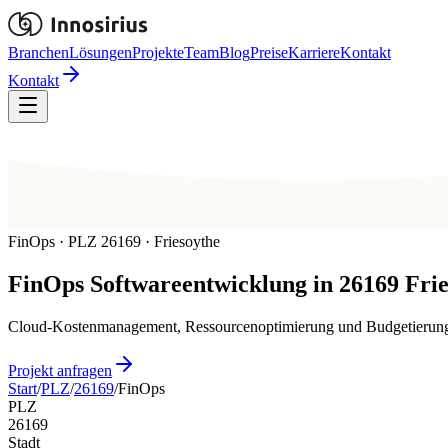
Branchen
Lösungen
Projekte
Team
Blog
Preise
Karriere
Kontakt
Kontakt
FinOps · PLZ 26169 · Friesoythe
FinOps
Softwareentwicklung in
26169
Fri
Cloud-Kostenmanagement, Ressourcenoptimierung und Budgetierung f
Projekt anfragen
Start
/
PLZ
/
26169
/
FinOps
PLZ
26169
Stadt