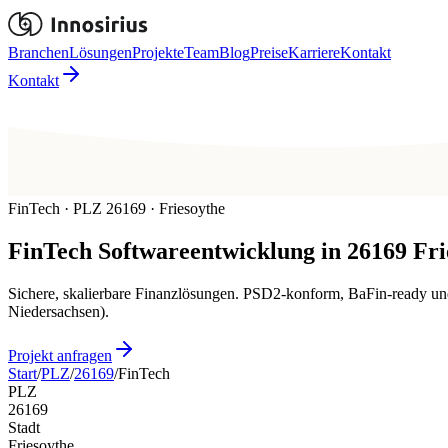
Branchen
Lösungen
Projekte
Team
Blog
Preise
Karriere
Kontakt
Kontakt
FinTech · PLZ 26169 · Friesoythe
FinTech
Softwareentwicklung in
26169
Fri
Sichere, skalierbare Finanzlösungen. PSD2-konform, BaFin-ready und
Niedersachsen).
Projekt anfragen
Start
/
PLZ
/
26169
/
FinTech
PLZ
26169
Stadt
Friesoythe