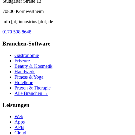
Stuttgarter Straße 13
70806
Kornwestheim
info [at] innosirius [dot] de
0170 598 8648
Branchen-Software
Gastronomie
Friseure
Beauty & Kosmetik
Handwerk
Fitness & Yoga
Hotellerie
Praxen & Therapie
Alle Branchen →
Leistungen
Web
Apps
APIs
Cloud