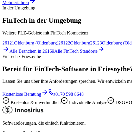
Mehr erfahren
In der Umgebung
FinTech in der Umgebung
Weitere PLZ-Gebiete mit FinTech Kompetenz.
26121
Oldenburg (Oldenburg)
26122
Oldenburg
26123
Oldenburg (Old
Alle Branchen in
26169
Alle
FinTech
Standorte
FinTech · Friesoythe
Bereit für FinTech-Software in Friesoythe
Lassen Sie uns über Ihre Anforderungen sprechen. Wir entwickeln ma
Kostenlose Beratung
0170 598 8648
Kostenlos & unverbindlich
Individuelle Analyse
DSGVO-
Softwarelösungen, die einfach funktionieren.