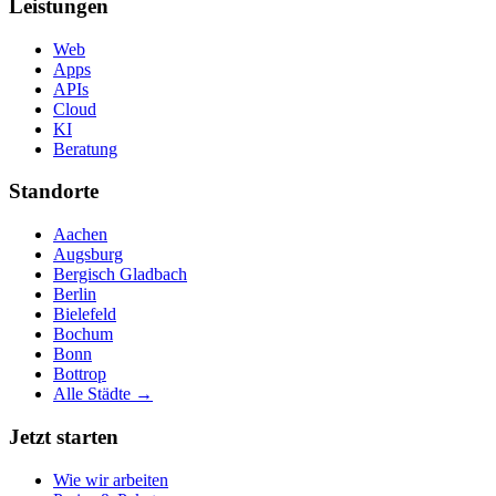
Leistungen
Web
Apps
APIs
Cloud
KI
Beratung
Standorte
Aachen
Augsburg
Bergisch Gladbach
Berlin
Bielefeld
Bochum
Bonn
Bottrop
Alle Städte →
Jetzt starten
Wie wir arbeiten