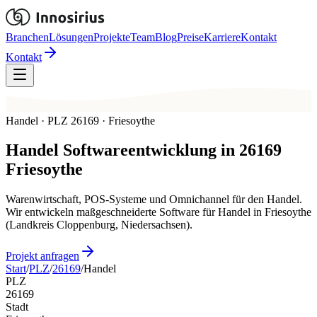
Branchen
Lösungen
Projekte
Team
Blog
Preise
Karriere
Kontakt
Kontakt
Handel · PLZ 26169 · Friesoythe
Handel
Softwareentwicklung in
26169
Friesoythe
Warenwirtschaft, POS-Systeme und Omnichannel für den Handel.
Wir entwickeln maßgeschneiderte Software für Handel in Friesoythe
(Landkreis Cloppenburg, Niedersachsen).
Projekt anfragen
Start
/
PLZ
/
26169
/
Handel
PLZ
26169
Stadt