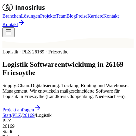
Branchen
Lösungen
Projekte
Team
Blog
Preise
Karriere
Kontakt
Kontakt
Logistik · PLZ 26169 · Friesoythe
Logistik
Softwareentwicklung in
26169
Friesoythe
Supply-Chain-Digitalisierung. Tracking, Routing und Warehouse-
Management. Wir entwickeln maßgeschneiderte Software für
Logistik in Friesoythe (Landkreis Cloppenburg, Niedersachsen).
Projekt anfragen
Start
/
PLZ
/
26169
/
Logistik
PLZ
26169
Stadt