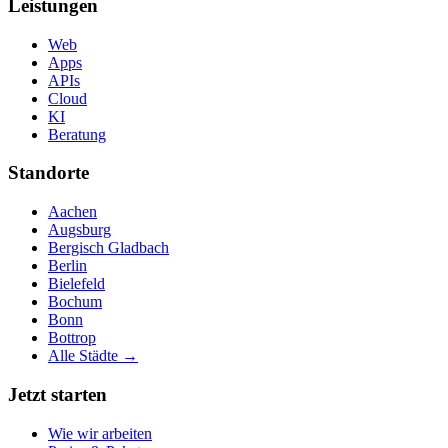
Leistungen
Web
Apps
APIs
Cloud
KI
Beratung
Standorte
Aachen
Augsburg
Bergisch Gladbach
Berlin
Bielefeld
Bochum
Bonn
Bottrop
Alle Städte →
Jetzt starten
Wie wir arbeiten