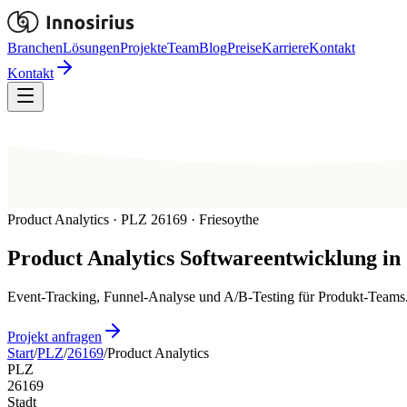
Branchen
Lösungen
Projekte
Team
Blog
Preise
Karriere
Kontakt
Kontakt
Product Analytics · PLZ 26169 · Friesoythe
Product Analytics
Softwareentwicklung in
Event-Tracking, Funnel-Analyse und A/B-Testing für Produkt-Teams. 
Projekt anfragen
Start
/
PLZ
/
26169
/
Product Analytics
PLZ
26169
Stadt