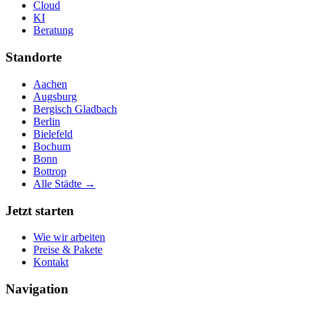
Cloud
KI
Beratung
Standorte
Aachen
Augsburg
Bergisch Gladbach
Berlin
Bielefeld
Bochum
Bonn
Bottrop
Alle Städte →
Jetzt starten
Wie wir arbeiten
Preise & Pakete
Kontakt
Navigation