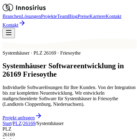
Branchen
Lösungen
Projekte
Team
Blog
Preise
Karriere
Kontakt
Kontakt
Systemhäuser · PLZ 26169 · Friesoythe
Systemhäuser
Softwareentwicklung in
26169
Friesoythe
Individuelle Softwarelösungen für Ihre Kunden. Von der Integration
bis zur kompletten Neuentwicklung. Wir entwickeln
maßgeschneiderte Software für Systemhäuser in Friesoythe
(Landkreis Cloppenburg, Niedersachsen).
Projekt anfragen
Start
/
PLZ
/
26169
/
Systemhäuser
PLZ
26169