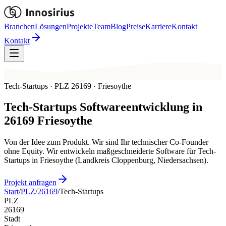
Branchen
Lösungen
Projekte
Team
Blog
Preise
Karriere
Kontakt
Kontakt
Tech-Startups · PLZ 26169 · Friesoythe
Tech-Startups
Softwareentwicklung in
26169
Friesoythe
Von der Idee zum Produkt. Wir sind Ihr technischer Co-Founder
ohne Equity. Wir entwickeln maßgeschneiderte Software für Tech-
Startups in Friesoythe (Landkreis Cloppenburg, Niedersachsen).
Projekt anfragen
Start
/
PLZ
/
26169
/
Tech-Startups
PLZ
26169
Stadt