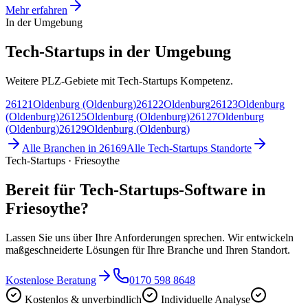
Mehr erfahren
In der Umgebung
Tech-Startups in der Umgebung
Weitere PLZ-Gebiete mit Tech-Startups Kompetenz.
26121
Oldenburg (Oldenburg)
26122
Oldenburg
26123
Oldenburg
(Oldenburg)
26125
Oldenburg (Oldenburg)
26127
Oldenburg
(Oldenburg)
26129
Oldenburg (Oldenburg)
Alle Branchen in
26169
Alle
Tech-Startups
Standorte
Tech-Startups · Friesoythe
Bereit für Tech-Startups-Software in
Friesoythe?
Lassen Sie uns über Ihre Anforderungen sprechen. Wir entwickeln
maßgeschneiderte Lösungen für Ihre Branche und Ihren Standort.
Kostenlose Beratung
0170 598 8648
Kostenlos & unverbindlich
Individuelle Analyse