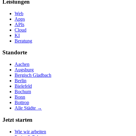
Leistungen
Web
Apps
APIs
Cloud
KI
Beratung
Standorte
Aachen
Augsburg
Bergisch Gladbach
Berlin
Bielefeld
Bochum
Bonn
Bottrop
Alle Städte →
Jetzt starten
Wie wir arbeiten