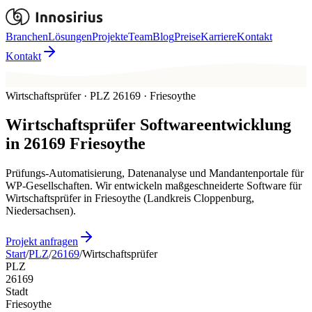
Branchen
Lösungen
Projekte
Team
Blog
Preise
Karriere
Kontakt
Kontakt
Wirtschaftsprüfer · PLZ 26169 · Friesoythe
Wirtschaftsprüfer
Softwareentwicklung
in
26169
Friesoythe
Prüfungs-Automatisierung, Datenanalyse und Mandantenportale für
WP-Gesellschaften. Wir entwickeln maßgeschneiderte Software für
Wirtschaftsprüfer in Friesoythe (Landkreis Cloppenburg,
Niedersachsen).
Projekt anfragen
Start
/
PLZ
/
26169
/
Wirtschaftsprüfer
PLZ
26169
Stadt
Friesoythe