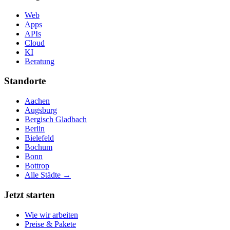
Web
Apps
APIs
Cloud
KI
Beratung
Standorte
Aachen
Augsburg
Bergisch Gladbach
Berlin
Bielefeld
Bochum
Bonn
Bottrop
Alle Städte →
Jetzt starten
Wie wir arbeiten
Preise & Pakete