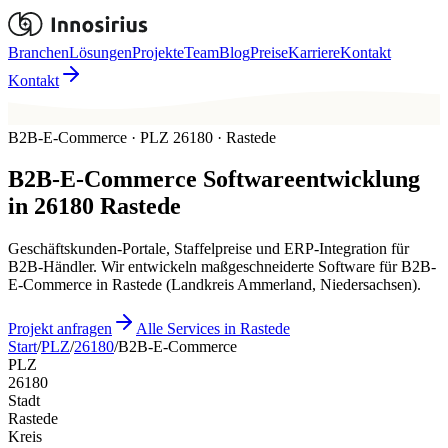
Branchen
Lösungen
Projekte
Team
Blog
Preise
Karriere
Kontakt
Kontakt
B2B-E-Commerce · PLZ 26180 · Rastede
B2B-E-Commerce
Softwareentwicklung
in
26180
Rastede
Geschäftskunden-Portale, Staffelpreise und ERP-Integration für
B2B-Händler. Wir entwickeln maßgeschneiderte Software für B2B-
E-Commerce in Rastede (Landkreis Ammerland, Niedersachsen).
Projekt anfragen
Alle Services in Rastede
Start
/
PLZ
/
26180
/
B2B-E-Commerce
PLZ
26180
Stadt
Rastede
Kreis