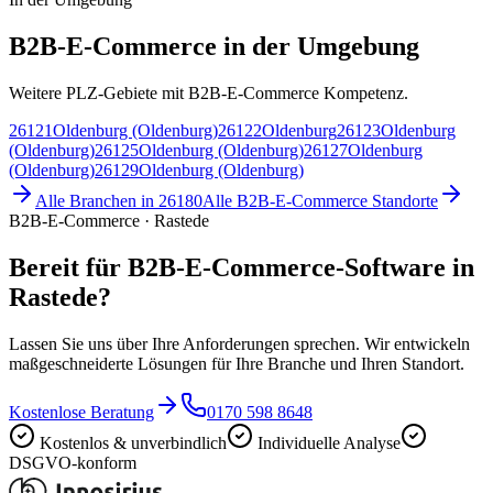
B2B-E-Commerce in der Umgebung
Weitere PLZ-Gebiete mit B2B-E-Commerce Kompetenz.
26121
Oldenburg (Oldenburg)
26122
Oldenburg
26123
Oldenburg
(Oldenburg)
26125
Oldenburg (Oldenburg)
26127
Oldenburg
(Oldenburg)
26129
Oldenburg (Oldenburg)
Alle Branchen in
26180
Alle
B2B-E-Commerce
Standorte
B2B-E-Commerce · Rastede
Bereit für B2B-E-Commerce-Software in
Rastede?
Lassen Sie uns über Ihre Anforderungen sprechen. Wir entwickeln
maßgeschneiderte Lösungen für Ihre Branche und Ihren Standort.
Kostenlose Beratung
0170 598 8648
Kostenlos & unverbindlich
Individuelle Analyse
DSGVO-konform