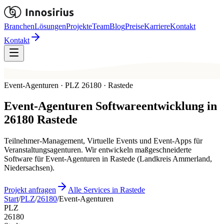
Branchen
Lösungen
Projekte
Team
Blog
Preise
Karriere
Kontakt
Kontakt
Event-Agenturen · PLZ 26180 · Rastede
Event-Agenturen
Softwareentwicklung in
26180
Rastede
Teilnehmer-Management, Virtuelle Events und Event-Apps für
Veranstaltungsagenturen. Wir entwickeln maßgeschneiderte
Software für Event-Agenturen in Rastede (Landkreis Ammerland,
Niedersachsen).
Projekt anfragen
Alle Services in Rastede
Start
/
PLZ
/
26180
/
Event-Agenturen
PLZ
26180