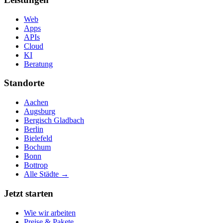
Web
Apps
APIs
Cloud
KI
Beratung
Standorte
Aachen
Augsburg
Bergisch Gladbach
Berlin
Bielefeld
Bochum
Bonn
Bottrop
Alle Städte →
Jetzt starten
Wie wir arbeiten
Preise & Pakete