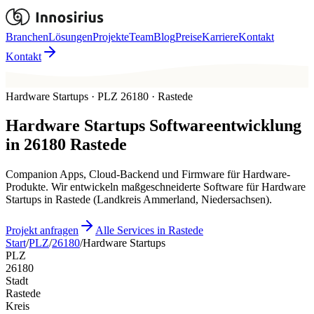
Branchen
Lösungen
Projekte
Team
Blog
Preise
Karriere
Kontakt
Kontakt
Hardware Startups · PLZ 26180 · Rastede
Hardware Startups
Softwareentwicklung
in
26180
Rastede
Companion Apps, Cloud-Backend und Firmware für Hardware-
Produkte. Wir entwickeln maßgeschneiderte Software für Hardware
Startups in Rastede (Landkreis Ammerland, Niedersachsen).
Projekt anfragen
Alle Services in Rastede
Start
/
PLZ
/
26180
/
Hardware Startups
PLZ
26180
Stadt
Rastede
Kreis