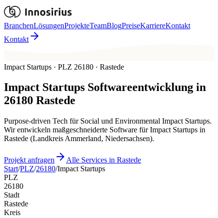
Branchen
Lösungen
Projekte
Team
Blog
Preise
Karriere
Kontakt
Kontakt
Impact Startups · PLZ 26180 · Rastede
Impact Startups
Softwareentwicklung in
26180
Rastede
Purpose-driven Tech für Social und Environmental Impact Startups.
Wir entwickeln maßgeschneiderte Software für Impact Startups in
Rastede (Landkreis Ammerland, Niedersachsen).
Projekt anfragen
Alle Services in Rastede
Start
/
PLZ
/
26180
/
Impact Startups
PLZ
26180
Stadt
Rastede
Kreis