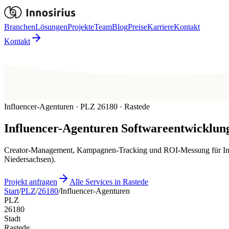
Branchen
Lösungen
Projekte
Team
Blog
Preise
Karriere
Kontakt
Kontakt
Influencer-Agenturen · PLZ 26180 · Rastede
Influencer-Agenturen
Softwareentwicklung
Creator-Management, Kampagnen-Tracking und ROI-Messung für Infl
Niedersachsen).
Projekt anfragen
Alle Services in Rastede
Start
/
PLZ
/
26180
/
Influencer-Agenturen
PLZ
26180
Stadt
Rastede