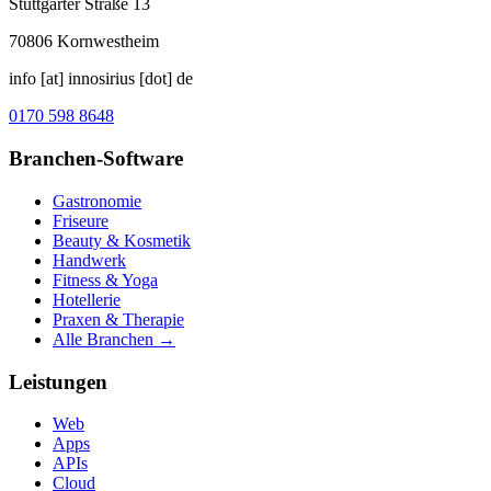
Stuttgarter Straße 13
70806
Kornwestheim
info [at] innosirius [dot] de
0170 598 8648
Branchen-Software
Gastronomie
Friseure
Beauty & Kosmetik
Handwerk
Fitness & Yoga
Hotellerie
Praxen & Therapie
Alle Branchen →
Leistungen
Web
Apps
APIs
Cloud