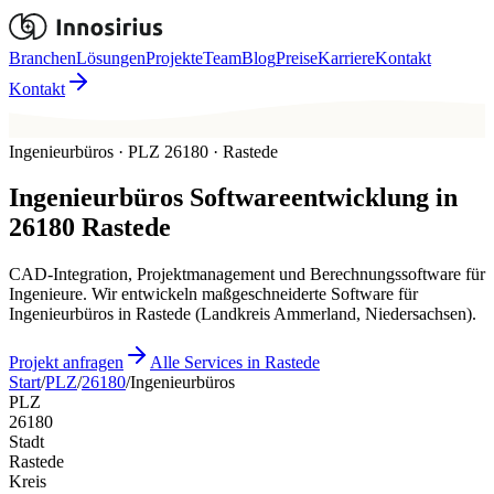
Branchen
Lösungen
Projekte
Team
Blog
Preise
Karriere
Kontakt
Kontakt
Ingenieurbüros · PLZ 26180 · Rastede
Ingenieurbüros
Softwareentwicklung in
26180
Rastede
CAD-Integration, Projektmanagement und Berechnungssoftware für
Ingenieure. Wir entwickeln maßgeschneiderte Software für
Ingenieurbüros in Rastede (Landkreis Ammerland, Niedersachsen).
Projekt anfragen
Alle Services in Rastede
Start
/
PLZ
/
26180
/
Ingenieurbüros
PLZ
26180
Stadt
Rastede
Kreis