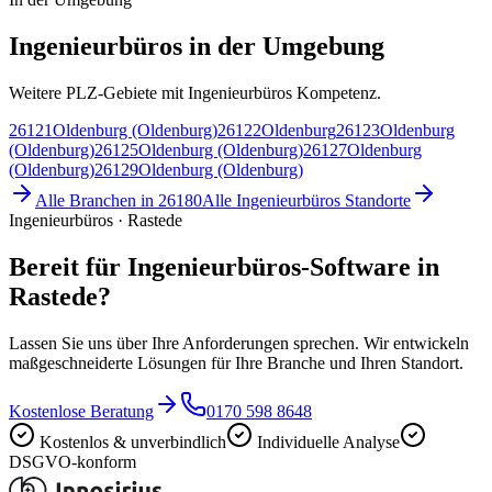
Ingenieurbüros in der Umgebung
Weitere PLZ-Gebiete mit Ingenieurbüros Kompetenz.
26121
Oldenburg (Oldenburg)
26122
Oldenburg
26123
Oldenburg
(Oldenburg)
26125
Oldenburg (Oldenburg)
26127
Oldenburg
(Oldenburg)
26129
Oldenburg (Oldenburg)
Alle Branchen in
26180
Alle
Ingenieurbüros
Standorte
Ingenieurbüros · Rastede
Bereit für Ingenieurbüros-Software in
Rastede?
Lassen Sie uns über Ihre Anforderungen sprechen. Wir entwickeln
maßgeschneiderte Lösungen für Ihre Branche und Ihren Standort.
Kostenlose Beratung
0170 598 8648
Kostenlos & unverbindlich
Individuelle Analyse
DSGVO-konform