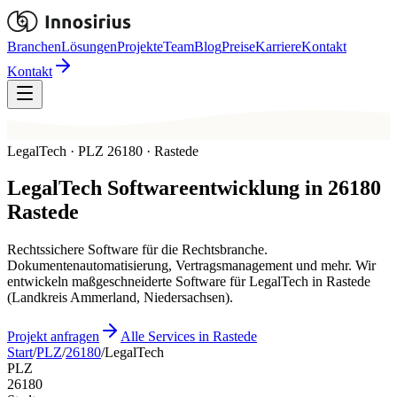
Branchen
Lösungen
Projekte
Team
Blog
Preise
Karriere
Kontakt
Kontakt
LegalTech · PLZ 26180 · Rastede
LegalTech
Softwareentwicklung in
26180
Rastede
Rechtssichere Software für die Rechtsbranche.
Dokumentenautomatisierung, Vertragsmanagement und mehr. Wir
entwickeln maßgeschneiderte Software für LegalTech in Rastede
(Landkreis Ammerland, Niedersachsen).
Projekt anfragen
Alle Services in Rastede
Start
/
PLZ
/
26180
/
LegalTech
PLZ
26180