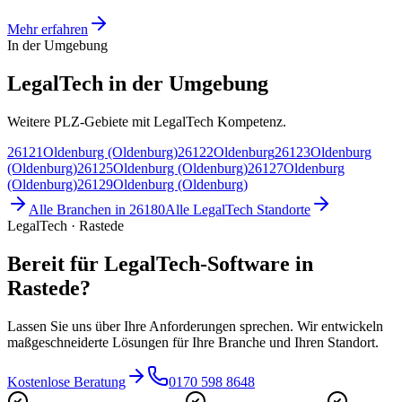
Mehr erfahren
In der Umgebung
LegalTech in der Umgebung
Weitere PLZ-Gebiete mit LegalTech Kompetenz.
26121
Oldenburg (Oldenburg)
26122
Oldenburg
26123
Oldenburg
(Oldenburg)
26125
Oldenburg (Oldenburg)
26127
Oldenburg
(Oldenburg)
26129
Oldenburg (Oldenburg)
Alle Branchen in
26180
Alle
LegalTech
Standorte
LegalTech · Rastede
Bereit für LegalTech-Software in
Rastede?
Lassen Sie uns über Ihre Anforderungen sprechen. Wir entwickeln
maßgeschneiderte Lösungen für Ihre Branche und Ihren Standort.
Kostenlose Beratung
0170 598 8648