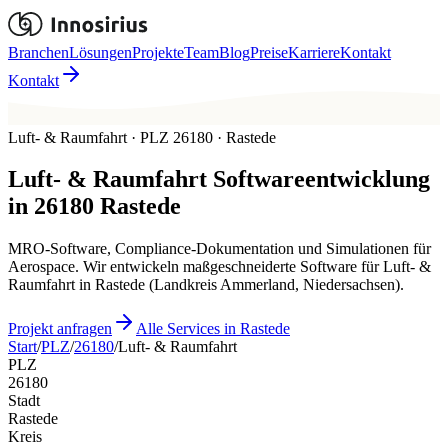
Branchen
Lösungen
Projekte
Team
Blog
Preise
Karriere
Kontakt
Kontakt
Luft- & Raumfahrt · PLZ 26180 · Rastede
Luft- & Raumfahrt
Softwareentwicklung
in
26180
Rastede
MRO-Software, Compliance-Dokumentation und Simulationen für
Aerospace. Wir entwickeln maßgeschneiderte Software für Luft- &
Raumfahrt in Rastede (Landkreis Ammerland, Niedersachsen).
Projekt anfragen
Alle Services in Rastede
Start
/
PLZ
/
26180
/
Luft- & Raumfahrt
PLZ
26180
Stadt
Rastede
Kreis