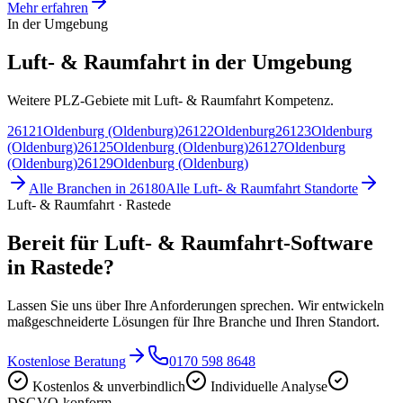
Mehr erfahren
In der Umgebung
Luft- & Raumfahrt in der Umgebung
Weitere PLZ-Gebiete mit Luft- & Raumfahrt Kompetenz.
26121
Oldenburg (Oldenburg)
26122
Oldenburg
26123
Oldenburg
(Oldenburg)
26125
Oldenburg (Oldenburg)
26127
Oldenburg
(Oldenburg)
26129
Oldenburg (Oldenburg)
Alle Branchen in
26180
Alle
Luft- & Raumfahrt
Standorte
Luft- & Raumfahrt · Rastede
Bereit für Luft- & Raumfahrt-Software
in Rastede?
Lassen Sie uns über Ihre Anforderungen sprechen. Wir entwickeln
maßgeschneiderte Lösungen für Ihre Branche und Ihren Standort.
Kostenlose Beratung
0170 598 8648
Kostenlos & unverbindlich
Individuelle Analyse
DSGVO-konform