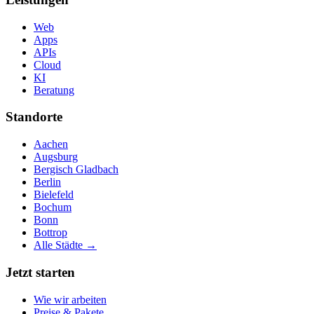
Web
Apps
APIs
Cloud
KI
Beratung
Standorte
Aachen
Augsburg
Bergisch Gladbach
Berlin
Bielefeld
Bochum
Bonn
Bottrop
Alle Städte →
Jetzt starten
Wie wir arbeiten
Preise & Pakete