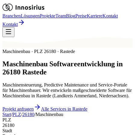
Branchen
Lösungen
Projekte
Team
Blog
Preise
Karriere
Kontakt
Kontakt
Maschinenbau · PLZ 26180 · Rastede
Maschinenbau
Softwareentwicklung in
26180
Rastede
Maschinensteuerung, Predictive Maintenance und Service-Portale
für Maschinenbauer. Wir entwickeln maßgeschneiderte Software für
Maschinenbau in Rastede (Landkreis Ammerland, Niedersachsen).
Projekt anfragen
Alle Services in Rastede
Start
/
PLZ
/
26180
/
Maschinenbau
PLZ
26180
Stadt