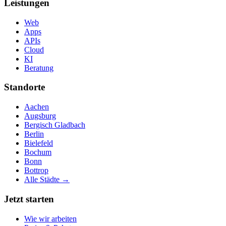
Leistungen
Web
Apps
APIs
Cloud
KI
Beratung
Standorte
Aachen
Augsburg
Bergisch Gladbach
Berlin
Bielefeld
Bochum
Bonn
Bottrop
Alle Städte →
Jetzt starten
Wie wir arbeiten