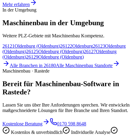
Mehr erfahren
In der Umgebung
Maschinenbau in der Umgebung
Weitere PLZ-Gebiete mit Maschinenbau Kompetenz.
26121
Oldenburg (Oldenburg)
26122
Oldenburg
26123
Oldenburg
(Oldenburg)
26125
Oldenburg (Oldenburg)
26127
Oldenburg
(Oldenburg)
26129
Oldenburg (Oldenburg)
Alle Branchen in
26180
Alle
Maschinenbau
Standorte
Maschinenbau · Rastede
Bereit für Maschinenbau-Software in
Rastede?
Lassen Sie uns über Ihre Anforderungen sprechen. Wir entwickeln
maßgeschneiderte Lösungen für Ihre Branche und Ihren Standort.
Kostenlose Beratung
0170 598 8648
Kostenlos & unverbindlich
Individuelle Analyse