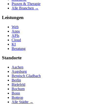
Praxen & Therapie
Alle Branchen →
Leistungen
Web
Apps
APIs
Cloud
KI
Beratung
Standorte
Aachen
Augsburg
Bergisch Gladbach
Berlin
Bielefeld
Bochum
Bonn
Bottrop
Alle Städte →