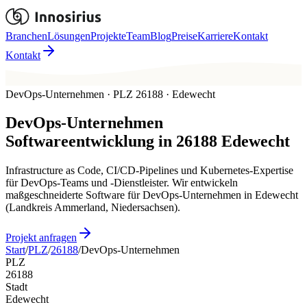
Branchen
Lösungen
Projekte
Team
Blog
Preise
Karriere
Kontakt
Kontakt
DevOps-Unternehmen · PLZ 26188 · Edewecht
DevOps-Unternehmen
Softwareentwicklung in
26188
Edewecht
Infrastructure as Code, CI/CD-Pipelines und Kubernetes-Expertise
für DevOps-Teams und -Dienstleister. Wir entwickeln
maßgeschneiderte Software für DevOps-Unternehmen in Edewecht
(Landkreis Ammerland, Niedersachsen).
Projekt anfragen
Start
/
PLZ
/
26188
/
DevOps-Unternehmen
PLZ
26188
Stadt
Edewecht