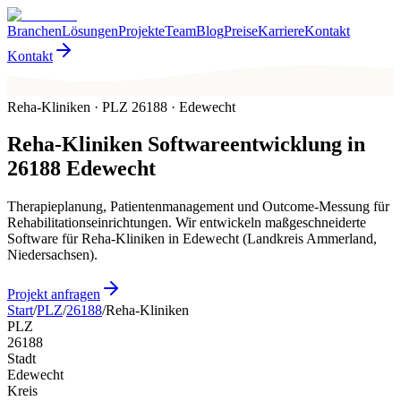
Branchen
Lösungen
Projekte
Team
Blog
Preise
Karriere
Kontakt
Kontakt
Reha-Kliniken · PLZ 26188 · Edewecht
Reha-Kliniken
Softwareentwicklung in
26188
Edewecht
Therapieplanung, Patientenmanagement und Outcome-Messung für
Rehabilitationseinrichtungen. Wir entwickeln maßgeschneiderte
Software für Reha-Kliniken in Edewecht (Landkreis Ammerland,
Niedersachsen).
Projekt anfragen
Start
/
PLZ
/
26188
/
Reha-Kliniken
PLZ
26188
Stadt
Edewecht
Kreis