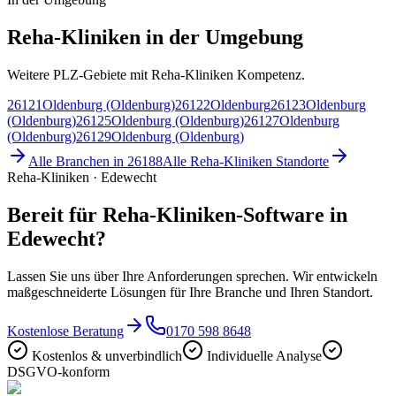
Reha-Kliniken in der Umgebung
Weitere PLZ-Gebiete mit Reha-Kliniken Kompetenz.
26121
Oldenburg (Oldenburg)
26122
Oldenburg
26123
Oldenburg
(Oldenburg)
26125
Oldenburg (Oldenburg)
26127
Oldenburg
(Oldenburg)
26129
Oldenburg (Oldenburg)
Alle Branchen in
26188
Alle
Reha-Kliniken
Standorte
Reha-Kliniken · Edewecht
Bereit für Reha-Kliniken-Software in
Edewecht?
Lassen Sie uns über Ihre Anforderungen sprechen. Wir entwickeln
maßgeschneiderte Lösungen für Ihre Branche und Ihren Standort.
Kostenlose Beratung
0170 598 8648
Kostenlos & unverbindlich
Individuelle Analyse
DSGVO-konform