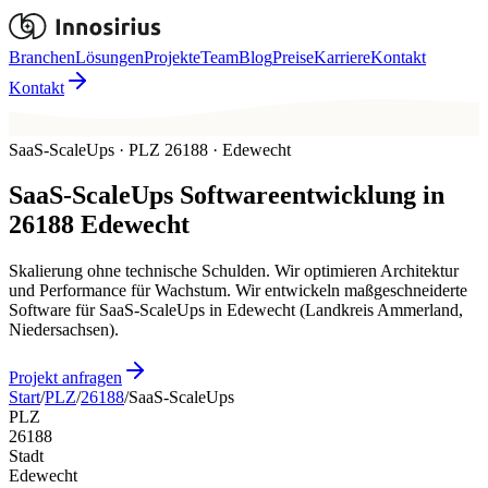
Branchen
Lösungen
Projekte
Team
Blog
Preise
Karriere
Kontakt
Kontakt
SaaS-ScaleUps · PLZ 26188 · Edewecht
SaaS-ScaleUps
Softwareentwicklung in
26188
Edewecht
Skalierung ohne technische Schulden. Wir optimieren Architektur
und Performance für Wachstum. Wir entwickeln maßgeschneiderte
Software für SaaS-ScaleUps in Edewecht (Landkreis Ammerland,
Niedersachsen).
Projekt anfragen
Start
/
PLZ
/
26188
/
SaaS-ScaleUps
PLZ
26188
Stadt
Edewecht