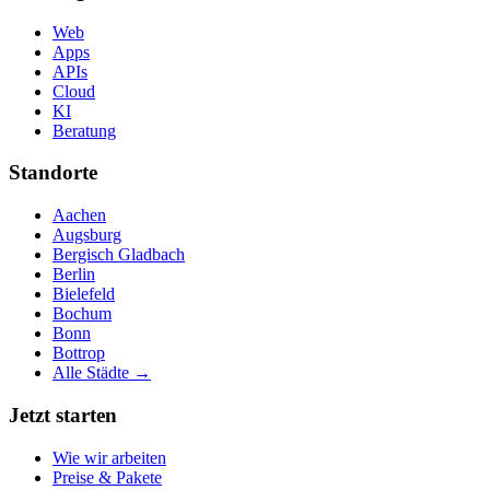
Web
Apps
APIs
Cloud
KI
Beratung
Standorte
Aachen
Augsburg
Bergisch Gladbach
Berlin
Bielefeld
Bochum
Bonn
Bottrop
Alle Städte →
Jetzt starten
Wie wir arbeiten
Preise & Pakete