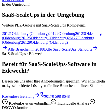
In der Umgebung
SaaS-ScaleUps in der Umgebung
Weitere PLZ-Gebiete mit SaaS-ScaleUps Kompetenz.
26121
Oldenburg (Oldenburg)
26122
Oldenburg
26123
Oldenburg
(Oldenburg)
26125
Oldenburg (Oldenburg)
26127
Oldenburg
(Oldenburg)
26129
Oldenburg (Oldenburg)
Alle Branchen in
26188
Alle
SaaS-ScaleUps
Standorte
SaaS-ScaleUps · Edewecht
Bereit für SaaS-ScaleUps-Software in
Edewecht?
Lassen Sie uns über Ihre Anforderungen sprechen. Wir entwickeln
maßgeschneiderte Lösungen für Ihre Branche und Ihren Standort.
Kostenlose Beratung
0170 598 8648
Kostenlos & unverbindlich
Individuelle Analyse
DSGVO-konform