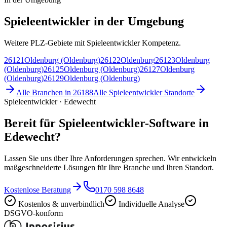
Spieleentwickler in der Umgebung
Weitere PLZ-Gebiete mit Spieleentwickler Kompetenz.
26121
Oldenburg (Oldenburg)
26122
Oldenburg
26123
Oldenburg
(Oldenburg)
26125
Oldenburg (Oldenburg)
26127
Oldenburg
(Oldenburg)
26129
Oldenburg (Oldenburg)
Alle Branchen in
26188
Alle
Spieleentwickler
Standorte
Spieleentwickler · Edewecht
Bereit für Spieleentwickler-Software in
Edewecht?
Lassen Sie uns über Ihre Anforderungen sprechen. Wir entwickeln
maßgeschneiderte Lösungen für Ihre Branche und Ihren Standort.
Kostenlose Beratung
0170 598 8648
Kostenlos & unverbindlich
Individuelle Analyse
DSGVO-konform