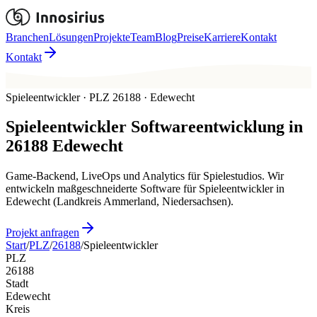
Branchen
Lösungen
Projekte
Team
Blog
Preise
Karriere
Kontakt
Kontakt
Spieleentwickler · PLZ 26188 · Edewecht
Spieleentwickler
Softwareentwicklung in
26188
Edewecht
Game-Backend, LiveOps und Analytics für Spielestudios. Wir
entwickeln maßgeschneiderte Software für Spieleentwickler in
Edewecht (Landkreis Ammerland, Niedersachsen).
Projekt anfragen
Start
/
PLZ
/
26188
/
Spieleentwickler
PLZ
26188
Stadt
Edewecht
Kreis