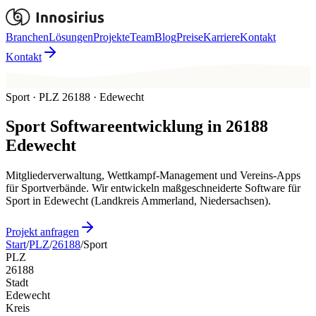
Branchen
Lösungen
Projekte
Team
Blog
Preise
Karriere
Kontakt
Kontakt
Sport · PLZ 26188 · Edewecht
Sport
Softwareentwicklung in
26188
Edewecht
Mitgliederverwaltung, Wettkampf-Management und Vereins-Apps
für Sportverbände. Wir entwickeln maßgeschneiderte Software für
Sport in Edewecht (Landkreis Ammerland, Niedersachsen).
Projekt anfragen
Start
/
PLZ
/
26188
/
Sport
PLZ
26188
Stadt
Edewecht
Kreis