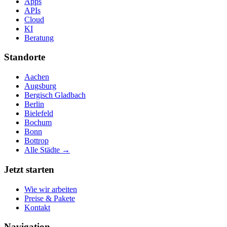
Apps
APIs
Cloud
KI
Beratung
Standorte
Aachen
Augsburg
Bergisch Gladbach
Berlin
Bielefeld
Bochum
Bonn
Bottrop
Alle Städte →
Jetzt starten
Wie wir arbeiten
Preise & Pakete
Kontakt
Navigation