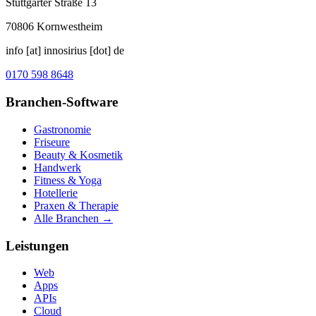
Stuttgarter Straße 13
70806
Kornwestheim
info [at] innosirius [dot] de
0170 598 8648
Branchen-Software
Gastronomie
Friseure
Beauty & Kosmetik
Handwerk
Fitness & Yoga
Hotellerie
Praxen & Therapie
Alle Branchen →
Leistungen
Web
Apps
APIs
Cloud