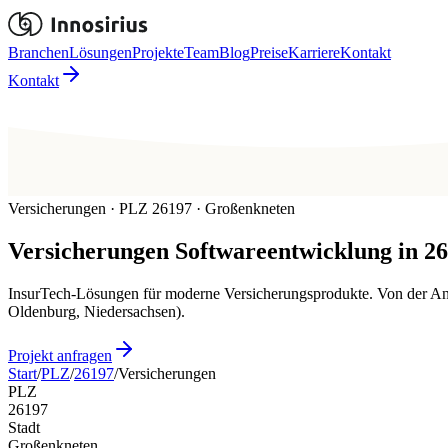
Branchen
Lösungen
Projekte
Team
Blog
Preise
Karriere
Kontakt
Kontakt
Versicherungen · PLZ 26197 · Großenkneten
Versicherungen
Softwareentwicklung in
26
InsurTech-Lösungen für moderne Versicherungsprodukte. Von der Ant
Oldenburg, Niedersachsen).
Projekt anfragen
Start
/
PLZ
/
26197
/
Versicherungen
PLZ
26197
Stadt
Großenkneten