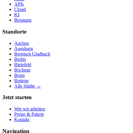
APIs
Cloud
KI
Beratung
Standorte
Aachen
Augsburg
Bergisch Gladbach
Berlin
Bielefeld
Bochum
Bonn
Bottrop
Alle Städte →
Jetzt starten
Wie wir arbeiten
Preise & Pakete
Kontakt
Navigation