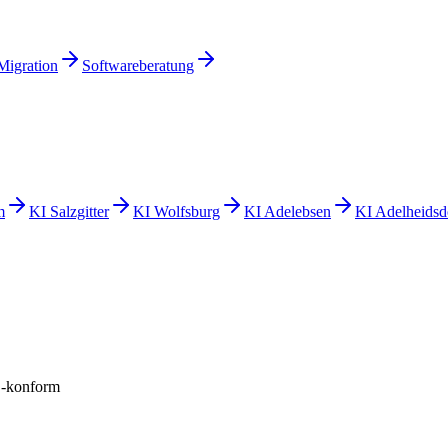
Migration
Softwareberatung
m
KI
Salzgitter
KI
Wolfsburg
KI
Adelebsen
KI
Adelheidsd
konform