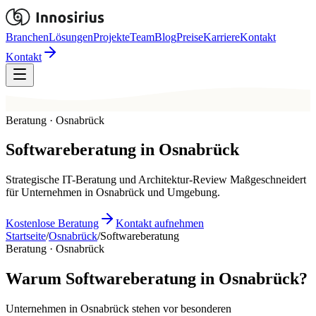
Branchen
Lösungen
Projekte
Team
Blog
Preise
Karriere
Kontakt
Kontakt
Beratung · Osnabrück
Softwareberatung
in
Osnabrück
Strategische IT-Beratung und Architektur-Review Maßgeschneidert
für Unternehmen in Osnabrück und Umgebung.
Kostenlose Beratung
Kontakt aufnehmen
Startseite
/
Osnabrück
/
Softwareberatung
Beratung · Osnabrück
Warum Softwareberatung in Osnabrück?
Unternehmen in Osnabrück stehen vor besonderen