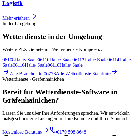
Logistik
Mehr erfahren
In der Umgebung
Wetterdienste in der Umgebung
Weitere PLZ-Gebiete mit Wetterdienste Kompetenz.
06108
Halle/ Saale
06110
Halle/ Saale
06112
Halle/ Saale
06114
Halle/
Saale
06116
Halle/ Saale
06118
Halle/ Saale
Alle Branchen in
06773
Alle
Wetterdienste
Standorte
Wetterdienste · Gräfenhainichen
Bereit für Wetterdienste-Software in
Gräfenhainichen?
Lassen Sie uns über Ihre Anforderungen sprechen. Wir entwickeln
maßgeschneiderte Lösungen für Ihre Branche und Ihren Standort.
Kostenlose Beratung
0170 598 8648