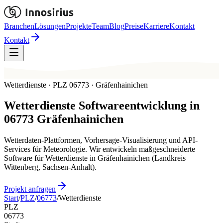
Branchen
Lösungen
Projekte
Team
Blog
Preise
Karriere
Kontakt
Kontakt
Wetterdienste · PLZ 06773 · Gräfenhainichen
Wetterdienste
Softwareentwicklung in
06773
Gräfenhainichen
Wetterdaten-Plattformen, Vorhersage-Visualisierung und API-
Services für Meteorologie. Wir entwickeln maßgeschneiderte
Software für Wetterdienste in Gräfenhainichen (Landkreis
Wittenberg, Sachsen-Anhalt).
Projekt anfragen
Start
/
PLZ
/
06773
/
Wetterdienste
PLZ
06773