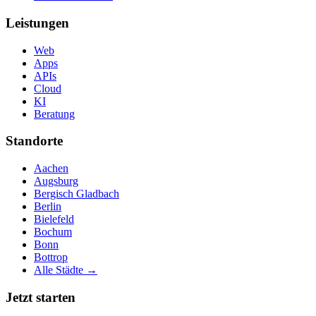
Leistungen
Web
Apps
APIs
Cloud
KI
Beratung
Standorte
Aachen
Augsburg
Bergisch Gladbach
Berlin
Bielefeld
Bochum
Bonn
Bottrop
Alle Städte →
Jetzt starten