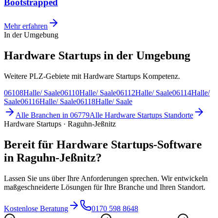
Bootstrapped
Mehr erfahren
In der Umgebung
Hardware Startups in der Umgebung
Weitere PLZ-Gebiete mit Hardware Startups Kompetenz.
06108
Halle/ Saale
06110
Halle/ Saale
06112
Halle/ Saale
06114
Halle/
Saale
06116
Halle/ Saale
06118
Halle/ Saale
Alle Branchen in
06779
Alle
Hardware Startups
Standorte
Hardware Startups · Raguhn-Jeßnitz
Bereit für Hardware Startups-Software
in Raguhn-Jeßnitz?
Lassen Sie uns über Ihre Anforderungen sprechen. Wir entwickeln
maßgeschneiderte Lösungen für Ihre Branche und Ihren Standort.
Kostenlose Beratung
0170 598 8648