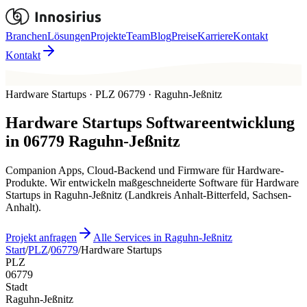
Branchen
Lösungen
Projekte
Team
Blog
Preise
Karriere
Kontakt
Kontakt
Hardware Startups · PLZ 06779 · Raguhn-Jeßnitz
Hardware Startups
Softwareentwicklung
in
06779
Raguhn-Jeßnitz
Companion Apps, Cloud-Backend und Firmware für Hardware-
Produkte. Wir entwickeln maßgeschneiderte Software für Hardware
Startups in Raguhn-Jeßnitz (Landkreis Anhalt-Bitterfeld, Sachsen-
Anhalt).
Projekt anfragen
Alle Services in Raguhn-Jeßnitz
Start
/
PLZ
/
06779
/
Hardware Startups
PLZ
06779
Stadt
Raguhn-Jeßnitz