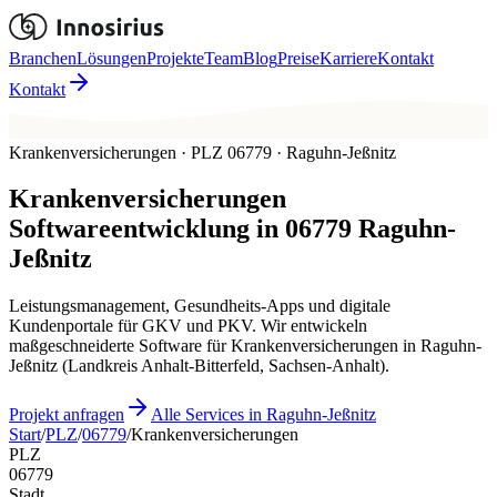
Branchen
Lösungen
Projekte
Team
Blog
Preise
Karriere
Kontakt
Kontakt
Krankenversicherungen · PLZ 06779 · Raguhn-Jeßnitz
Krankenversicherungen
Softwareentwicklung in
06779
Raguhn-
Jeßnitz
Leistungsmanagement, Gesundheits-Apps und digitale
Kundenportale für GKV und PKV. Wir entwickeln
maßgeschneiderte Software für Krankenversicherungen in Raguhn-
Jeßnitz (Landkreis Anhalt-Bitterfeld, Sachsen-Anhalt).
Projekt anfragen
Alle Services in Raguhn-Jeßnitz
Start
/
PLZ
/
06779
/
Krankenversicherungen
PLZ
06779
Stadt