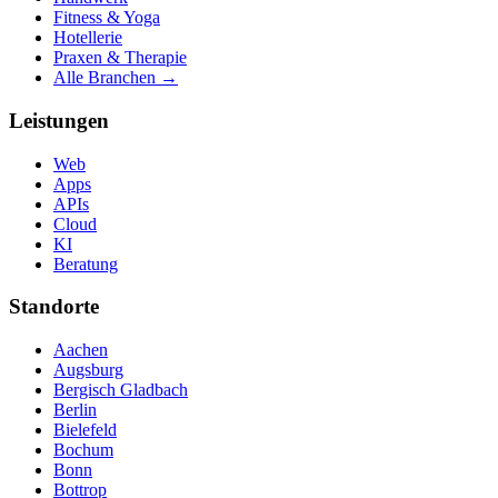
Fitness & Yoga
Hotellerie
Praxen & Therapie
Alle Branchen →
Leistungen
Web
Apps
APIs
Cloud
KI
Beratung
Standorte
Aachen
Augsburg
Bergisch Gladbach
Berlin
Bielefeld
Bochum
Bonn
Bottrop