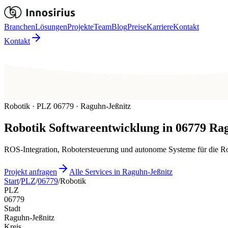
Branchen
Lösungen
Projekte
Team
Blog
Preise
Karriere
Kontakt
Kontakt
Robotik · PLZ 06779 · Raguhn-Jeßnitz
Robotik
Softwareentwicklung in
06779
Rag
ROS-Integration, Robotersteuerung und autonome Systeme für die Rob
Projekt anfragen
Alle Services in Raguhn-Jeßnitz
Start
/
PLZ
/
06779
/
Robotik
PLZ
06779
Stadt
Raguhn-Jeßnitz
Kreis