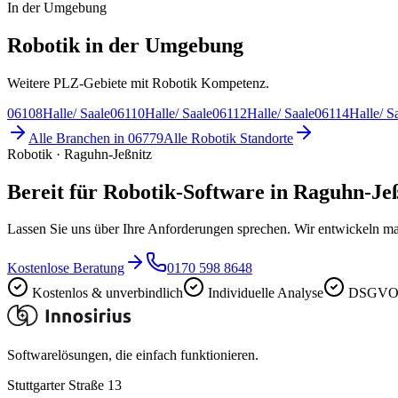
In der Umgebung
Robotik in der Umgebung
Weitere PLZ-Gebiete mit Robotik Kompetenz.
06108
Halle/ Saale
06110
Halle/ Saale
06112
Halle/ Saale
06114
Halle/ S
Alle Branchen in
06779
Alle
Robotik
Standorte
Robotik · Raguhn-Jeßnitz
Bereit für Robotik-Software in Raguhn-Je
Lassen Sie uns über Ihre Anforderungen sprechen. Wir entwickeln ma
Kostenlose Beratung
0170 598 8648
Kostenlos & unverbindlich
Individuelle Analyse
DSGVO-
Softwarelösungen, die einfach funktionieren.
Stuttgarter Straße 13