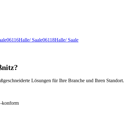
aale
06116
Halle/ Saale
06118
Halle/ Saale
ßnitz?
ßgeschneiderte Lösungen für Ihre Branche und Ihren Standort.
konform