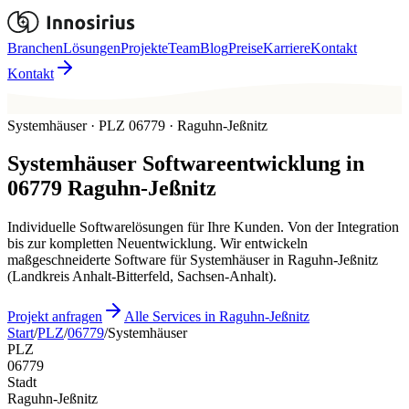
Branchen
Lösungen
Projekte
Team
Blog
Preise
Karriere
Kontakt
Kontakt
Systemhäuser · PLZ 06779 · Raguhn-Jeßnitz
Systemhäuser
Softwareentwicklung in
06779
Raguhn-Jeßnitz
Individuelle Softwarelösungen für Ihre Kunden. Von der Integration
bis zur kompletten Neuentwicklung. Wir entwickeln
maßgeschneiderte Software für Systemhäuser in Raguhn-Jeßnitz
(Landkreis Anhalt-Bitterfeld, Sachsen-Anhalt).
Projekt anfragen
Alle Services in Raguhn-Jeßnitz
Start
/
PLZ
/
06779
/
Systemhäuser
PLZ
06779
Stadt
Raguhn-Jeßnitz