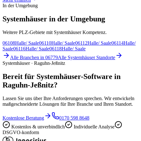
In der Umgebung
Systemhäuser in der Umgebung
Weitere PLZ-Gebiete mit Systemhäuser Kompetenz.
06108
Halle/ Saale
06110
Halle/ Saale
06112
Halle/ Saale
06114
Halle/
Saale
06116
Halle/ Saale
06118
Halle/ Saale
Alle Branchen in
06779
Alle
Systemhäuser
Standorte
Systemhäuser · Raguhn-Jeßnitz
Bereit für Systemhäuser-Software in
Raguhn-Jeßnitz?
Lassen Sie uns über Ihre Anforderungen sprechen. Wir entwickeln
maßgeschneiderte Lösungen für Ihre Branche und Ihren Standort.
Kostenlose Beratung
0170 598 8648
Kostenlos & unverbindlich
Individuelle Analyse
DSGVO-konform