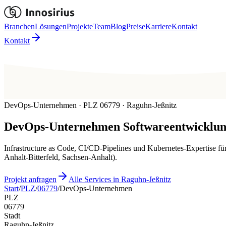
Branchen
Lösungen
Projekte
Team
Blog
Preise
Karriere
Kontakt
Kontakt
DevOps-Unternehmen · PLZ 06779 · Raguhn-Jeßnitz
DevOps-Unternehmen
Softwareentwicklun
Infrastructure as Code, CI/CD-Pipelines und Kubernetes-Expertise 
Anhalt-Bitterfeld, Sachsen-Anhalt).
Projekt anfragen
Alle Services in Raguhn-Jeßnitz
Start
/
PLZ
/
06779
/
DevOps-Unternehmen
PLZ
06779
Stadt
Raguhn-Jeßnitz