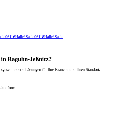
aale
06116
Halle/ Saale
06118
Halle/ Saale
 in Raguhn-Jeßnitz?
ßgeschneiderte Lösungen für Ihre Branche und Ihren Standort.
konform