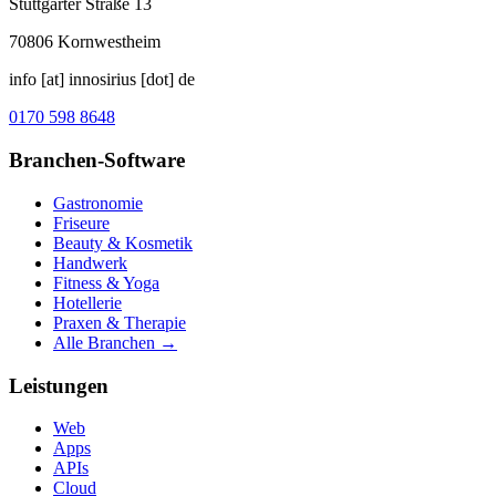
Stuttgarter Straße 13
70806
Kornwestheim
info [at] innosirius [dot] de
0170 598 8648
Branchen-Software
Gastronomie
Friseure
Beauty & Kosmetik
Handwerk
Fitness & Yoga
Hotellerie
Praxen & Therapie
Alle Branchen →
Leistungen
Web
Apps
APIs
Cloud