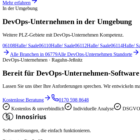
Mehr erfahren
In der Umgebung
DevOps-Unternehmen in der Umgebung
Weitere PLZ-Gebiete mit DevOps-Unternehmen Kompetenz.
06108
Halle/ Saale
06110
Halle/ Saale
06112
Halle/ Saale
06114
Halle/ S
Alle Branchen in
06779
Alle
DevOps-Unternehmen
Standorte
DevOps-Unternehmen · Raguhn-Jeßnitz
Bereit für DevOps-Unternehmen-Software
Lassen Sie uns über Ihre Anforderungen sprechen. Wir entwickeln ma
Kostenlose Beratung
0170 598 8648
Kostenlos & unverbindlich
Individuelle Analyse
DSGVO-
Softwarelösungen, die einfach funktionieren.