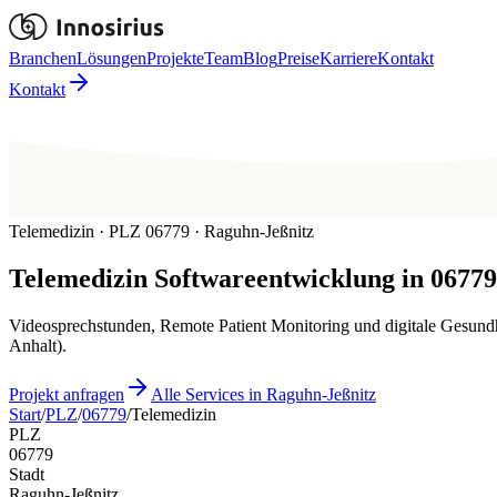
Branchen
Lösungen
Projekte
Team
Blog
Preise
Karriere
Kontakt
Kontakt
Telemedizin · PLZ 06779 · Raguhn-Jeßnitz
Telemedizin
Softwareentwicklung in
06779
Videosprechstunden, Remote Patient Monitoring und digitale Gesund
Anhalt).
Projekt anfragen
Alle Services in Raguhn-Jeßnitz
Start
/
PLZ
/
06779
/
Telemedizin
PLZ
06779
Stadt
Raguhn-Jeßnitz