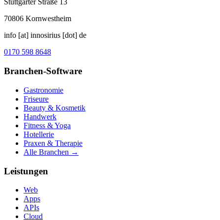
Stuttgarter Straße 13
70806
Kornwestheim
info [at] innosirius [dot] de
0170 598 8648
Branchen-Software
Gastronomie
Friseure
Beauty & Kosmetik
Handwerk
Fitness & Yoga
Hotellerie
Praxen & Therapie
Alle Branchen →
Leistungen
Web
Apps
APIs
Cloud