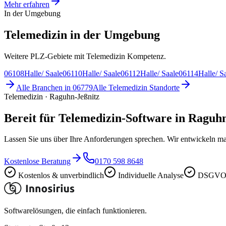
Mehr erfahren
In der Umgebung
Telemedizin in der Umgebung
Weitere PLZ-Gebiete mit Telemedizin Kompetenz.
06108
Halle/ Saale
06110
Halle/ Saale
06112
Halle/ Saale
06114
Halle/ S
Alle Branchen in
06779
Alle
Telemedizin
Standorte
Telemedizin · Raguhn-Jeßnitz
Bereit für Telemedizin-Software in Raguh
Lassen Sie uns über Ihre Anforderungen sprechen. Wir entwickeln ma
Kostenlose Beratung
0170 598 8648
Kostenlos & unverbindlich
Individuelle Analyse
DSGVO-
Softwarelösungen, die einfach funktionieren.