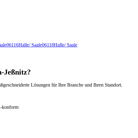
aale
06116
Halle/ Saale
06118
Halle/ Saale
n-Jeßnitz?
ßgeschneiderte Lösungen für Ihre Branche und Ihren Standort.
konform