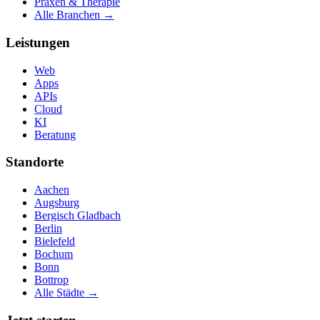
Praxen & Therapie
Alle Branchen →
Leistungen
Web
Apps
APIs
Cloud
KI
Beratung
Standorte
Aachen
Augsburg
Bergisch Gladbach
Berlin
Bielefeld
Bochum
Bonn
Bottrop
Alle Städte →