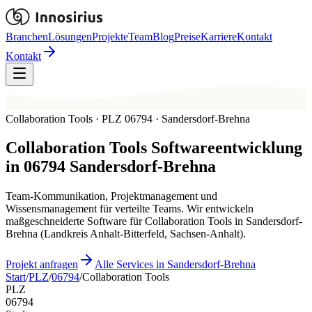
Branchen
Lösungen
Projekte
Team
Blog
Preise
Karriere
Kontakt
Kontakt
Collaboration Tools · PLZ 06794 · Sandersdorf-Brehna
Collaboration Tools
Softwareentwicklung
in
06794
Sandersdorf-Brehna
Team-Kommunikation, Projektmanagement und
Wissensmanagement für verteilte Teams. Wir entwickeln
maßgeschneiderte Software für Collaboration Tools in Sandersdorf-
Brehna (Landkreis Anhalt-Bitterfeld, Sachsen-Anhalt).
Projekt anfragen
Alle Services in Sandersdorf-Brehna
Start
/
PLZ
/
06794
/
Collaboration Tools
PLZ
06794