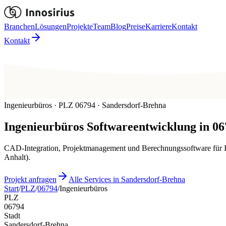
Branchen
Lösungen
Projekte
Team
Blog
Preise
Karriere
Kontakt
Kontakt
Ingenieurbüros · PLZ 06794 · Sandersdorf-Brehna
Ingenieurbüros
Softwareentwicklung in
06
CAD-Integration, Projektmanagement und Berechnungssoftware für Ing
Anhalt).
Projekt anfragen
Alle Services in Sandersdorf-Brehna
Start
/
PLZ
/
06794
/
Ingenieurbüros
PLZ
06794
Stadt
Sandersdorf-Brehna