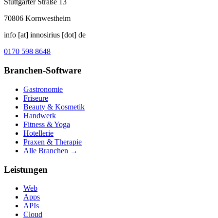
Stuttgarter Straße 13
70806
Kornwestheim
info [at] innosirius [dot] de
0170 598 8648
Branchen-Software
Gastronomie
Friseure
Beauty & Kosmetik
Handwerk
Fitness & Yoga
Hotellerie
Praxen & Therapie
Alle Branchen →
Leistungen
Web
Apps
APIs
Cloud