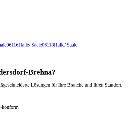
aale
06116
Halle/ Saale
06118
Halle/ Saale
ndersdorf-Brehna?
ßgeschneiderte Lösungen für Ihre Branche und Ihren Standort.
konform