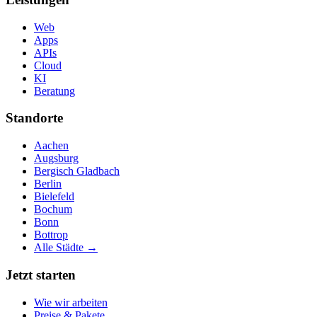
Web
Apps
APIs
Cloud
KI
Beratung
Standorte
Aachen
Augsburg
Bergisch Gladbach
Berlin
Bielefeld
Bochum
Bonn
Bottrop
Alle Städte →
Jetzt starten
Wie wir arbeiten
Preise & Pakete