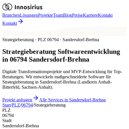
Branchen
Lösungen
Projekte
Team
Blog
Preise
Karriere
Kontakt
Kontakt
Strategieberatung · PLZ 06794 · Sandersdorf-Brehna
Strategieberatung
Softwareentwicklung
in
06794
Sandersdorf-Brehna
Digitale Transformationsprojekte und MVP-Entwicklung für Top-
Beratungen. Wir entwickeln maßgeschneiderte Software für
Strategieberatung in Sandersdorf-Brehna (Landkreis Anhalt-
Bitterfeld, Sachsen-Anhalt).
Projekt anfragen
Alle Services in Sandersdorf-Brehna
Start
/
PLZ
/
06794
/
Strategieberatung
PLZ
06794
Stadt
Sandersdorf-Brehna