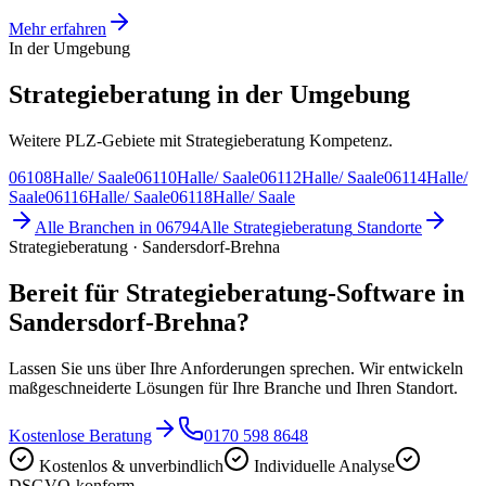
Mehr erfahren
In der Umgebung
Strategieberatung in der Umgebung
Weitere PLZ-Gebiete mit Strategieberatung Kompetenz.
06108
Halle/ Saale
06110
Halle/ Saale
06112
Halle/ Saale
06114
Halle/
Saale
06116
Halle/ Saale
06118
Halle/ Saale
Alle Branchen in
06794
Alle
Strategieberatung
Standorte
Strategieberatung · Sandersdorf-Brehna
Bereit für Strategieberatung-Software in
Sandersdorf-Brehna?
Lassen Sie uns über Ihre Anforderungen sprechen. Wir entwickeln
maßgeschneiderte Lösungen für Ihre Branche und Ihren Standort.
Kostenlose Beratung
0170 598 8648
Kostenlos & unverbindlich
Individuelle Analyse
DSGVO-konform