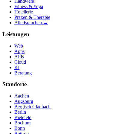
Handwerk
Fitness & Yoga
Hotellerie
Praxen & Therapie
Alle Branchen →
Leistungen
Web
Apps
APIs
Cloud
KI
Beratung
Standorte
Aachen
Augsburg
Bergisch Gladbach
Berlin
Bielefeld
Bochum
Bonn
Bottrop