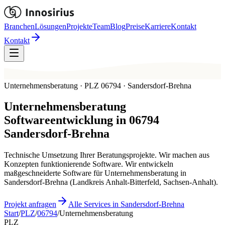
Branchen
Lösungen
Projekte
Team
Blog
Preise
Karriere
Kontakt
Kontakt
Unternehmensberatung · PLZ 06794 · Sandersdorf-Brehna
Unternehmensberatung
Softwareentwicklung in
06794
Sandersdorf-Brehna
Technische Umsetzung Ihrer Beratungsprojekte. Wir machen aus
Konzepten funktionierende Software. Wir entwickeln
maßgeschneiderte Software für Unternehmensberatung in
Sandersdorf-Brehna (Landkreis Anhalt-Bitterfeld, Sachsen-Anhalt).
Projekt anfragen
Alle Services in Sandersdorf-Brehna
Start
/
PLZ
/
06794
/
Unternehmensberatung
PLZ