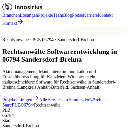
Branchen
Lösungen
Projekte
Team
Blog
Preise
Karriere
Kontakt
Kontakt
Rechtsanwälte · PLZ 06794 · Sandersdorf-Brehna
Rechtsanwälte
Softwareentwicklung in
06794
Sandersdorf-Brehna
Aktenmanagement, Mandantenkommunikation und
Fristenüberwachung für Kanzleien. Wir entwickeln
maßgeschneiderte Software für Rechtsanwälte in Sandersdorf-
Brehna (Landkreis Anhalt-Bitterfeld, Sachsen-Anhalt).
Projekt anfragen
Alle Services in Sandersdorf-Brehna
Start
/
PLZ
/
06794
/
Rechtsanwälte
PLZ
06794
Stadt
Sandersdorf-Brehna