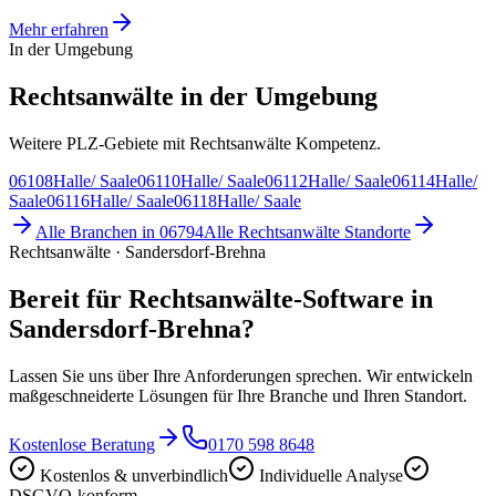
Mehr erfahren
In der Umgebung
Rechtsanwälte in der Umgebung
Weitere PLZ-Gebiete mit Rechtsanwälte Kompetenz.
06108
Halle/ Saale
06110
Halle/ Saale
06112
Halle/ Saale
06114
Halle/
Saale
06116
Halle/ Saale
06118
Halle/ Saale
Alle Branchen in
06794
Alle
Rechtsanwälte
Standorte
Rechtsanwälte · Sandersdorf-Brehna
Bereit für Rechtsanwälte-Software in
Sandersdorf-Brehna?
Lassen Sie uns über Ihre Anforderungen sprechen. Wir entwickeln
maßgeschneiderte Lösungen für Ihre Branche und Ihren Standort.
Kostenlose Beratung
0170 598 8648
Kostenlos & unverbindlich
Individuelle Analyse
DSGVO-konform