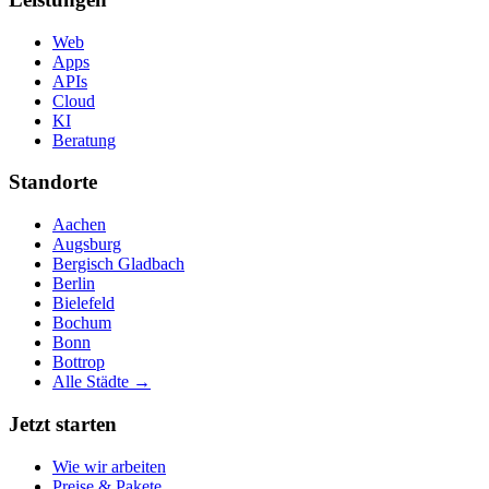
Web
Apps
APIs
Cloud
KI
Beratung
Standorte
Aachen
Augsburg
Bergisch Gladbach
Berlin
Bielefeld
Bochum
Bonn
Bottrop
Alle Städte →
Jetzt starten
Wie wir arbeiten
Preise & Pakete