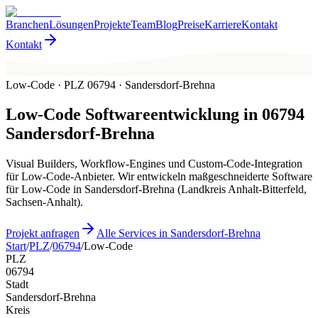
Branchen
Lösungen
Projekte
Team
Blog
Preise
Karriere
Kontakt
Kontakt
Low-Code · PLZ 06794 · Sandersdorf-Brehna
Low-Code
Softwareentwicklung in
06794
Sandersdorf-Brehna
Visual Builders, Workflow-Engines und Custom-Code-Integration
für Low-Code-Anbieter. Wir entwickeln maßgeschneiderte Software
für Low-Code in Sandersdorf-Brehna (Landkreis Anhalt-Bitterfeld,
Sachsen-Anhalt).
Projekt anfragen
Alle Services in Sandersdorf-Brehna
Start
/
PLZ
/
06794
/
Low-Code
PLZ
06794
Stadt
Sandersdorf-Brehna
Kreis