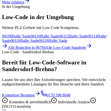
Mehr erfahren
In der Umgebung
Low-Code in der Umgebung
Weitere PLZ-Gebiete mit Low-Code Kompetenz.
06108
Halle/ Saale
06110
Halle/ Saale
06112
Halle/ Saale
06114
Halle/
Saale
06116
Halle/ Saale
06118
Halle/ Saale
Alle Branchen in
06794
Alle
Low-Code
Standorte
Low-Code · Sandersdorf-Brehna
Bereit für Low-Code-Software in
Sandersdorf-Brehna?
Lassen Sie uns über Ihre Anforderungen sprechen. Wir entwickeln
maßgeschneiderte Lösungen für Ihre Branche und Ihren Standort.
Kostenlose Beratung
0170 598 8648
Kostenlos & unverbindlich
Individuelle Analyse
DSGVO-konform