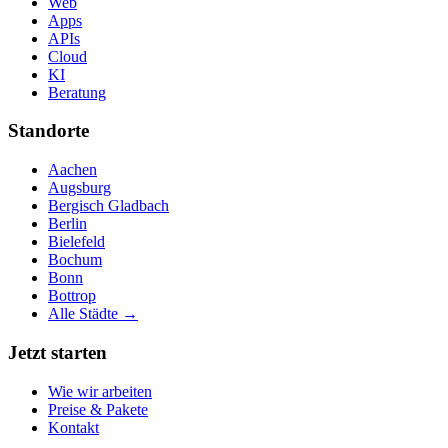
Web
Apps
APIs
Cloud
KI
Beratung
Standorte
Aachen
Augsburg
Bergisch Gladbach
Berlin
Bielefeld
Bochum
Bonn
Bottrop
Alle Städte →
Jetzt starten
Wie wir arbeiten
Preise & Pakete
Kontakt